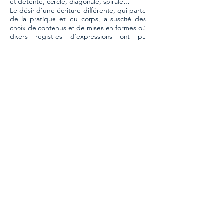
et détente, cercle, diagonale, spirale…
Le désir d’une écriture différente, qui parte
de la pratique et du corps, a suscité des
choix de contenus et de mises en formes où
divers registres d’expressions ont pu
trouver leur place, se croiser et s’enrichir
mutuellement. Les articles d’Anne Boissière
et d’Elisabeth Schwartz, les témoignages de
Dominique Dupuy, Marie-France Delieuvin,
Brigitte Hyon et Delphine Rybinski,
l’iconographie, viennent ainsi compléter un
travail qui s’appuie sur les outils de la
notation Laban et du Rythme du Corps, en
confrontant le sensible et l’analytique, la
poésie et la précision, le vécu personnel et
l’expérience commune.
Édition originale : novembre 2017, Éditions
Ressouvenances, Collection Pas à pas
216 pages format 17 x 24 cm. Illustration noir
et couleurs
www.ressouvenances.fr
En librairie à partir du 12 novembre, prix
public 30,00 €