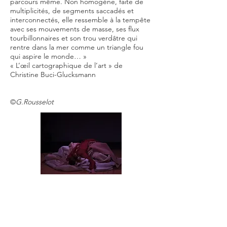
parcours même. Non homogène, faite de
multiplicités, de segments saccadés et
interconnectés, elle ressemble à la tempête
avec ses mouvements de masse, ses flux
tourbillonnaires et son trou verdâtre qui
rentre dans la mer comme un triangle fou
qui aspire le monde… »
« L’œil cartographique de l’art » de
Christine Buci-Glucksmann
©
G.Rousselot